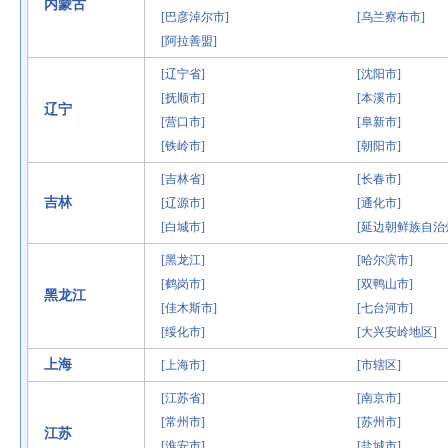
内蒙古
[巴彦淖尔市]
[乌兰察布市]
[阿拉善盟]
[辽宁省]
[沈阳市]
[抚顺市]
[本溪市]
辽宁
[营口市]
[阜新市]
[铁岭市]
[朝阳市]
[吉林省]
[长春市]
吉林
[辽源市]
[通化市]
[白城市]
[延边朝鲜族自治
[黑龙江]
[哈尔滨市]
[鹤岗市]
[双鸭山市]
黑龙江
[佳木斯市]
[七台河市]
[绥化市]
[大兴安岭地区]
上海
[上海市]
[市辖区]
[江苏省]
[南京市]
[常州市]
[苏州市]
江苏
[淮安市]
[盐城市]