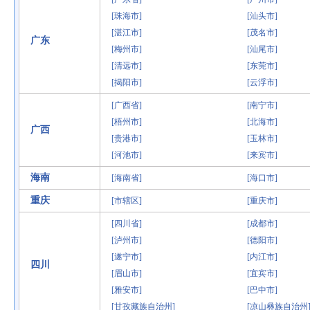
[珠海市]
[汕头市]
[湛江市]
[茂名市]
广东
[梅州市]
[汕尾市]
[清远市]
[东莞市]
[揭阳市]
[云浮市]
[广西省]
[南宁市]
[梧州市]
[北海市]
广西
[贵港市]
[玉林市]
[河池市]
[来宾市]
海南
[海南省]
[海口市]
重庆
[市辖区]
[重庆市]
[四川省]
[成都市]
[泸州市]
[德阳市]
[遂宁市]
[内江市]
四川
[眉山市]
[宜宾市]
[雅安市]
[巴中市]
[甘孜藏族自治州]
[凉山彝族自治州