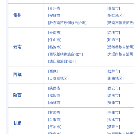
[贵州省]
[贵阳市]
贵州
[安顺市]
[铜仁地区]
[黔东南苗族侗族自治州]
[黔南布依族苗族
[云南省]
[昆明市]
[保山市]
[昭通市]
云南
[临沧市]
[楚雄彝族自治州
[西双版纳傣族自治州]
[大理白族自治州
[迪庆藏族自治州]
[西藏]
[拉萨市]
西藏
[日喀则地区]
[那曲地区]
[陕西省]
[西安市]
陕西
[咸阳市]
[渭南市]
[榆林市]
[安康市]
[甘肃省]
[兰州市]
[白银市]
[天水市]
甘肃
[平凉市]
[酒泉市]