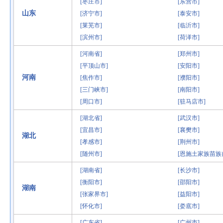
[枣庄市]
[东营市]
山东
[济宁市]
[泰安市]
[莱芜市]
[临沂市]
[滨州市]
[荷泽市]
[河南省]
[郑州市]
[平顶山市]
[安阳市]
河南
[焦作市]
[濮阳市]
[三门峡市]
[南阳市]
[周口市]
[驻马店市]
[湖北省]
[武汉市]
[宜昌市]
[襄樊市]
湖北
[孝感市]
[荆州市]
[随州市]
[恩施土家族苗族
[湖南省]
[长沙市]
[衡阳市]
[邵阳市]
湖南
[张家界市]
[益阳市]
[怀化市]
[娄底市]
[广东省]
[广州市]