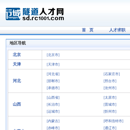
首 页
人才求职
地区导航
北京
[北京市]
天津
[天津市]
[河北省]
[石家庄市]
河北
[邯郸市]
[邢台市]
[承德市]
[沧州市]
[山西省]
[太原市]
山西
[长治市]
[晋城市]
[运城市]
[忻州市]
[内蒙古]
[呼和浩特市]
[赤峰市]
[通辽市]