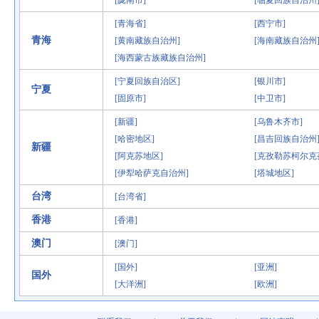
[陇南市]
[临夏回族自治州
[青海省]
[西宁市]
青海
[黄南藏族自治州]
[海南藏族自治州
[海西蒙古族藏族自治州]
[宁夏回族自治区]
[银川市]
宁夏
[固原市]
[中卫市]
[新疆]
[乌鲁木齐市]
[哈密地区]
[昌吉回族自治州
新疆
[阿克苏地区]
[克孜勒苏柯尔克
[伊犁哈萨克自治州]
[塔城地区]
台湾
[台湾省]
香港
[香港]
澳门
[澳门]
[国外]
[亚洲]
国外
[大洋洲]
[欧洲]