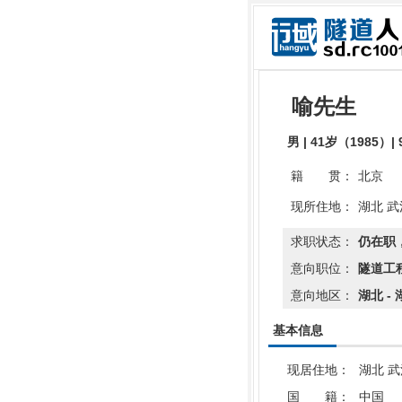
喻先生
男 | 41岁（1985）
籍 贯：
北京
现所住地：
湖北 武
求职状态：
仍在职
意向职位：
隧道工
意向地区：
湖北 - 
基本信息
现居住地：
湖北 
国 籍：
中国