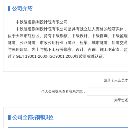
公司介绍
中铁隧道勘测设计院有限公司
中铁隧道勘测设计院有限公司是具有独立法人资格的经济实体，
位于天津市红桥区。持有甲级勘察、甲级设计、甲级咨询、甲级监理
隧道、公路隧道、市政公用行业（道路、桥梁、城市隧道、轨道交通
与民用建筑、岩土与地下工程等勘察、设计、咨询、施工图审查、监
过了GB/T19001-2000-ISO9001:2000版质量标准认证。
我院现有职工480余名，各类专业技术人员400余名。其中：中国工
中国设计大师1人，国家级专家、政府津贴享受者、教授级高工及高级
门从事隧道于地下工程专业的技术人员160余人。设有隧道与地下工
注册个人会员才
、行车、站（车）场、建筑、给排水、暖通、机械、通信信号、电力
地质、物探、钻探、测量等专业，并装备了一..
个人会员登录查看联系方式：
如果您还
公司全部招聘职位