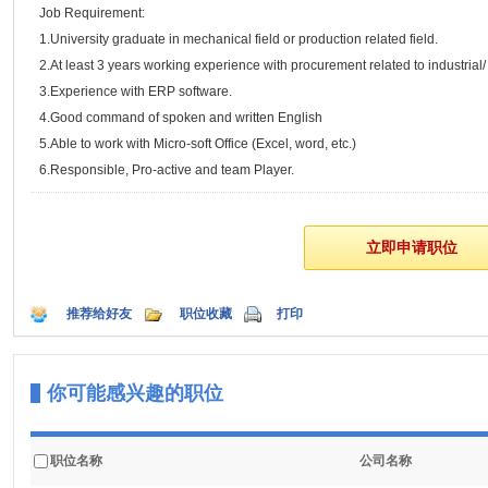
Job Requirement:
1.University graduate in mechanical field or production related field.
2.At least 3 years working experience with procurement related to industri
3.Experience with ERP software.
4.Good command of spoken and written English
5.Able to work with Micro-soft Office (Excel, word, etc.)
6.Responsible, Pro-active and team Player.
推荐给好友
职位收藏
打印
你可能感兴趣的职位
职位名称
公司名称